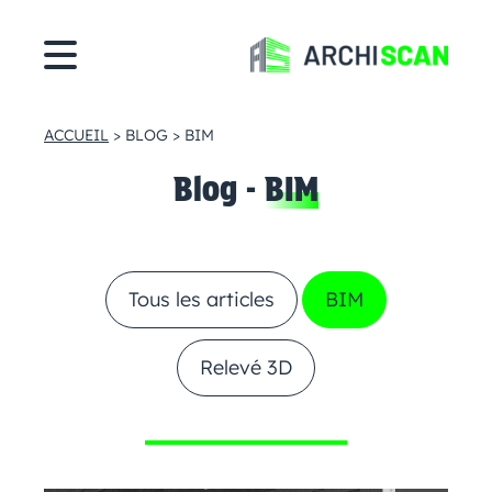
Cookies management panel
ACCUEIL
>
BLOG
>
BIM
Blog -
BIM
Tous les articles
BIM
Relevé 3D