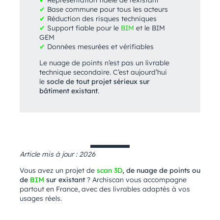
✔
Repr
é
sentation fid
è
le de l
’
existant
✔
Base commune pour tous les acteurs
✔
R
é
duction des risques techniques
✔
Support fiable pour le
BIM
et le BIM
GEM
✔
Donn
é
es mesur
é
es et v
é
rifiables
Le nuage de points n’est pas un livrable
technique secondaire. C’est aujourd’hui
le
socle de tout projet sérieux sur
bâtiment existant
.
Article mis à jour : 2026
Vous avez un projet de
scan 3D
, de nuage de points ou
de
BIM
sur existant
? Archiscan vous accompagne
partout en France, avec des livrables adaptés à vos
usages réels.